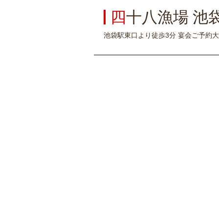
四
十八漁場 池
池袋駅東口より徒歩3分 宴会ご予約