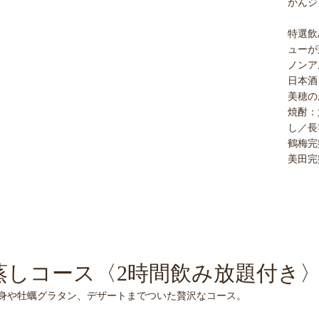
かんジ
特選飲
ューが
ノンア
日本酒
美穂の
焼酎：
し／長
鶴梅完
美田完
しコース〈2時間飲み放題付き〉6,0
身や牡蠣グラタン、デザートまでついた贅沢なコース。