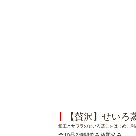
【贅沢】せいろ蒸
銀王とサワラのせいろ蒸しをはじめ、刺
全10品2時間飲み放題込み