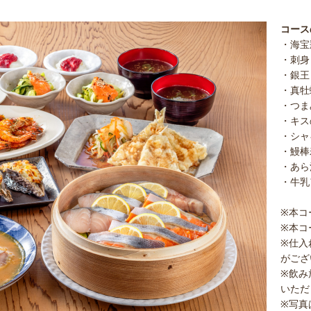
コース
・海宝
・刺身
・銀王
・真牡
・つま
・キス
・シャ
・鰻棒
・あら
・牛乳
※本コ
※本コ
※仕入
がござ
※飲み
いただ
※写真