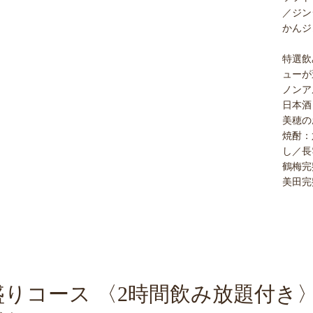
／ジン
かんジ
特選飲
ューが
ノンア
日本酒
美穂の
焼酎：
し／長
鶴梅完
美田完
コース 〈2時間飲み放題付き〉 5