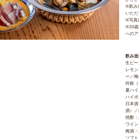
※飲み
いただ
※写真
※20
へのア
飲み放
生ビー
レモン
ー／梅
吟銀（
夏ハイ
ハイボ
日本酒
酒）／
焼酎：
ワイン
梅酒・
ソフト