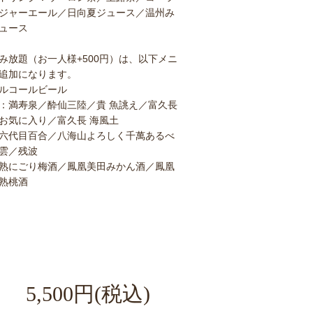
ジャーエール／日向夏ジュース／温州み
ュース
み放題（お一人様+500円）は、以下メニ
追加になります。
ルコールビール
：満寿泉／酔仙三陸／貴 魚誂え／富久長
お気に入り／富久長 海風土
六代目百合／八海山よろしく千萬あるべ
雲／残波
熟にごり梅酒／鳳凰美田みかん酒／鳳凰
熟桃酒
,500円(税込)