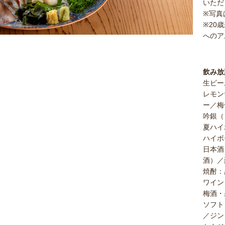
いただ
※写真
※20
へのア
飲み放
生ビー
レモン
ー／梅
吟銀（
夏ハイ
ハイボ
日本酒
酒）／
焼酎：
ワイン
梅酒・
ソフト
／ジン