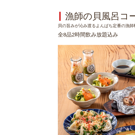
漁師の貝風呂コース
貝の旨みが沁み渡るよんぱち定番の漁師
全8品2時間飲み放題込み