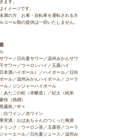
きます。
はイメージです。
歳未満の方、お車・自転車を運転される方
ルコール類の提供は一切いたしません。
題
ル
サワー／日向夏サワー／温州みかんサワ
干サワー／ウーロンハイ／玉露ハイ
日本酒ハイボール）／ハイボール／日向
ボール／温州みかんハイボール／コーラ
ール／ジンジャーハイボール
：あたごの松（本醸造）／紀土（純米
豪快（熱燗）
黒霧島／中々
：白ワイン／赤ワイン
果実酒：おばあちゃんのつくった梅酒
ドリンク：ウーロン茶／玉露茶／コーラ
ジャーエール／日向夏ジュース／温州み