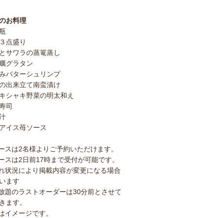
のお料理
瓶
３点盛り
とサワラの蒸篭蒸し
蠣グラタン
みバターシュリンプ
の出来立て南蛮漬け
キシャキ野菜の明太和え
寿司
汁
アイス苺ソース
ースは2名様よりご予約いただけます。
ースは2日前17時まで受付が可能です。
れ状況により掲載内容が変更になる場合
います
放題のラストオーダーは30分前とさせて
きます。
はイメージです。