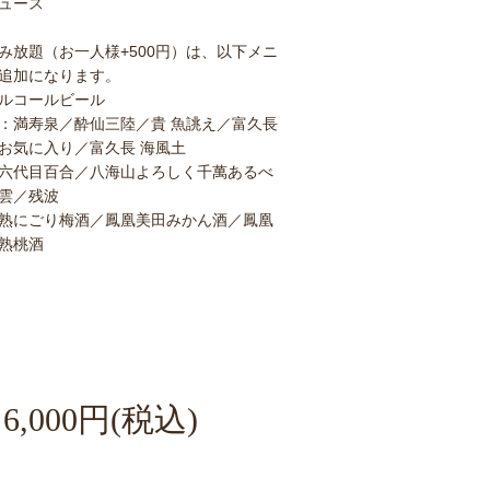
ュース
み放題（お一人様+500円）は、以下メニ
追加になります。
ルコールビール
：満寿泉／酔仙三陸／貴 魚誂え／富久長
お気に入り／富久長 海風土
六代目百合／八海山よろしく千萬あるべ
雲／残波
熟にごり梅酒／鳳凰美田みかん酒／鳳凰
熟桃酒
00円(税込)