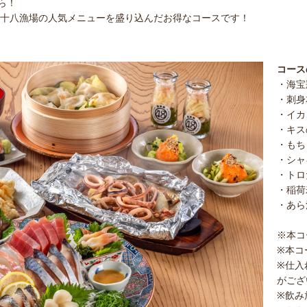
ら！
四十八漁場の人気メニューを盛り込んだお得なコースです！
コース
・海宝
・刺身
・イカ
・キス
・もち
・シャ
・トロ
・稲荷
・あら
※本コ
※本コ
※仕入
がござ
※飲み