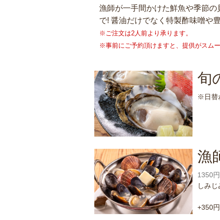
漁師が一手間かけた鮮魚や季節の
で! 醤油だけでなく特製酢味噌や
※ご注文は2人前より承ります。
※事前にご予約頂けますと、提供がスム
旬
※日替
漁
1350
しみじ
+35