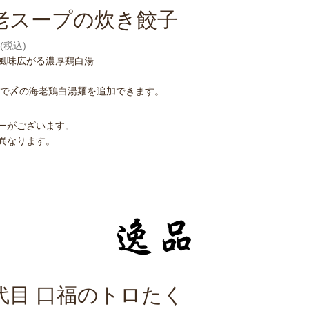
老スープの炊き餃子
円(税込)
風味広がる濃厚鶏白湯
0円で〆の海老鶏白湯麺を追加できます。
ーがございます。
異なります。
代目 口福のトロたく