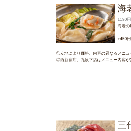
海
1190
海老の
+45
◎立地により価格、内容の異なるメニュ
◎西新宿店、九段下店はメニュー内容が
三