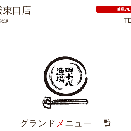
袋東口店
簡単W
TE
大歓迎
グランド
メ
ニュー 一覧