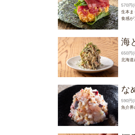
570円
生本ま
食感が
海
650円
北海道
な
590円
魚介界