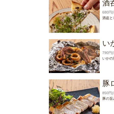
酒
680円
酒盗と
い
790円
いかの
豚
850円
豚の旨