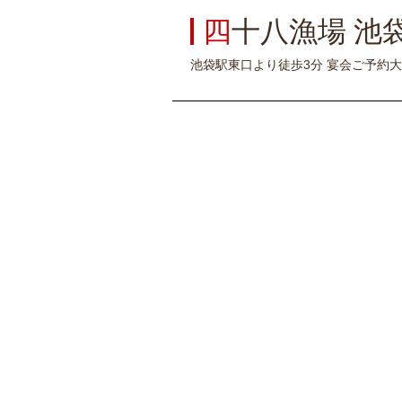
四
十八漁場 池
池袋駅東口より徒歩3分 宴会ご予約