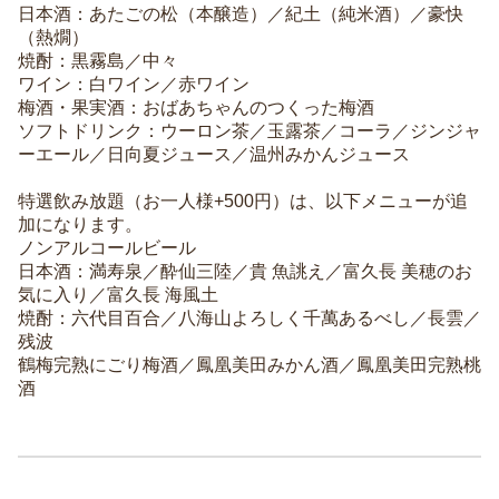
日本酒：あたごの松（本醸造）／紀土（純米酒）／豪快
（熱燗）
焼酎：黒霧島／中々
ワイン：白ワイン／赤ワイン
梅酒・果実酒：おばあちゃんのつくった梅酒
ソフトドリンク：ウーロン茶／玉露茶／コーラ／ジンジャ
ーエール／日向夏ジュース／温州みかんジュース
特選飲み放題（お一人様+500円）は、以下メニューが追
加になります。
ノンアルコールビール
日本酒：満寿泉／酔仙三陸／貴 魚誂え／富久長 美穂のお
気に入り／富久長 海風土
焼酎：六代目百合／八海山よろしく千萬あるべし／長雲／
残波
鶴梅完熟にごり梅酒／鳳凰美田みかん酒／鳳凰美田完熟桃
酒