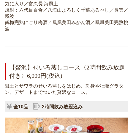
気に入り／富久長 海風土
焼酎：六代目百合／八海山よろしく千萬あるべし／長雲／
残波
鶴梅完熟にごり梅酒／鳳凰美田みかん酒／鳳凰美田完熟桃
酒
【贅沢】せいろ蒸しコース〈2時間飲み放題
付き〉6,000円(税込)
銀王とサワラのせいろ蒸しをはじめ、刺身や牡蠣グラタ
ン、デザートまでついた贅沢なコース。
全10品
2時間飲み放題込み