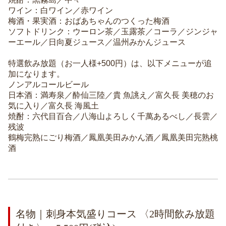
ワイン：白ワイン／赤ワイン
梅酒・果実酒：おばあちゃんのつくった梅酒
ソフトドリンク：ウーロン茶／玉露茶／コーラ／ジンジャ
ーエール／日向夏ジュース／温州みかんジュース
特選飲み放題（お一人様+500円）は、以下メニューが追
加になります。
ノンアルコールビール
日本酒：満寿泉／酔仙三陸／貴 魚誂え／富久長 美穂のお
気に入り／富久長 海風土
焼酎：六代目百合／八海山よろしく千萬あるべし／長雲／
残波
鶴梅完熟にごり梅酒／鳳凰美田みかん酒／鳳凰美田完熟桃
酒
名物｜刺身本気盛りコース 〈2時間飲み放題