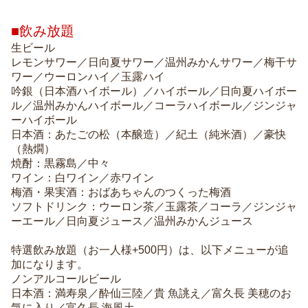
■飲み放題
生ビール
レモンサワー／日向夏サワー／温州みかんサワー／梅干サ
ワー／ウーロンハイ／玉露ハイ
吟銀（日本酒ハイボール）／ハイボール／日向夏ハイボー
ル／温州みかんハイボール／コーラハイボール／ジンジャ
ーハイボール
日本酒：あたごの松（本醸造）／紀土（純米酒）／豪快
（熱燗）
焼酎：黒霧島／中々
ワイン：白ワイン／赤ワイン
梅酒・果実酒：おばあちゃんのつくった梅酒
ソフトドリンク：ウーロン茶／玉露茶／コーラ／ジンジャ
ーエール／日向夏ジュース／温州みかんジュース
特選飲み放題（お一人様+500円）は、以下メニューが追
加になります。
ノンアルコールビール
日本酒：満寿泉／酔仙三陸／貴 魚誂え／富久長 美穂のお
気に入り／富久長 海風土