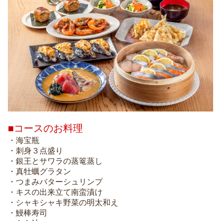
■コースのお料理
・海宝瓶
・刺身３点盛り
・銀王とサワラの蒸篭蒸し
・真牡蠣グラタン
・つまみバターシュリンプ
・キスの出来立て南蛮漬け
・シャキシャキ野菜の明太和え
・鰻棒寿司