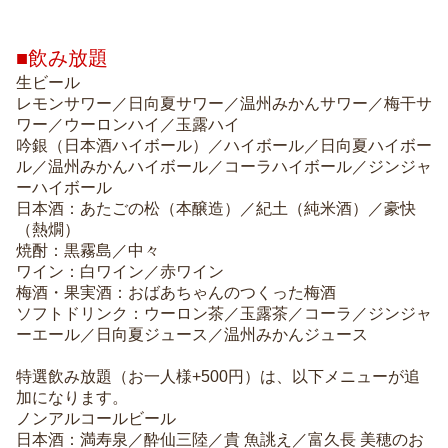
■飲み放題
生ビール
レモンサワー／日向夏サワー／温州みかんサワー／梅干サ
ワー／ウーロンハイ／玉露ハイ
吟銀（日本酒ハイボール）／ハイボール／日向夏ハイボー
ル／温州みかんハイボール／コーラハイボール／ジンジャ
ーハイボール
日本酒：あたごの松（本醸造）／紀土（純米酒）／豪快
（熱燗）
焼酎：黒霧島／中々
ワイン：白ワイン／赤ワイン
梅酒・果実酒：おばあちゃんのつくった梅酒
ソフトドリンク：ウーロン茶／玉露茶／コーラ／ジンジャ
ーエール／日向夏ジュース／温州みかんジュース
特選飲み放題（お一人様+500円）は、以下メニューが追
加になります。
ノンアルコールビール
日本酒：満寿泉／酔仙三陸／貴 魚誂え／富久長 美穂のお