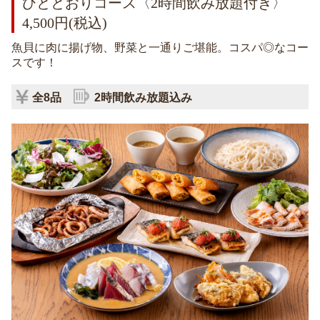
ひととおりコース〈2時間飲み放題付き〉
4,500円(税込)
魚貝に肉に揚げ物、野菜と一通りご堪能。コスパ◎なコー
スです！
全8品
2時間飲み放題込み