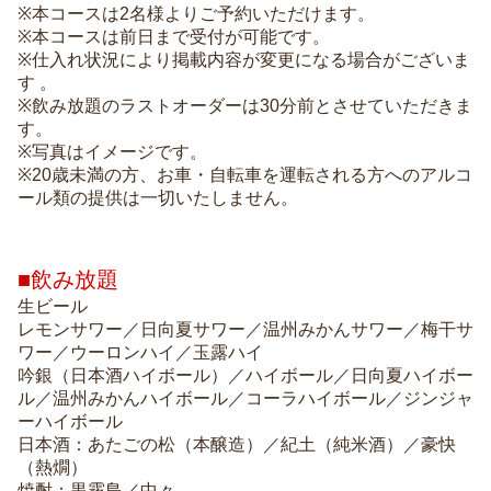
※本コースは2名様よりご予約いただけます。
※本コースは前日まで受付が可能です。
※仕入れ状況により掲載内容が変更になる場合がございま
す 。
※飲み放題のラストオーダーは30分前とさせていただきま
す。
※写真はイメージです。
※20歳未満の方、お車・自転車を運転される方へのアルコ
ール類の提供は一切いたしません。
■飲み放題
生ビール
レモンサワー／日向夏サワー／温州みかんサワー／梅干サ
ワー／ウーロンハイ／玉露ハイ
吟銀（日本酒ハイボール）／ハイボール／日向夏ハイボー
ル／温州みかんハイボール／コーラハイボール／ジンジャ
ーハイボール
日本酒：あたごの松（本醸造）／紀土（純米酒）／豪快
（熱燗）
焼酎：黒霧島／中々