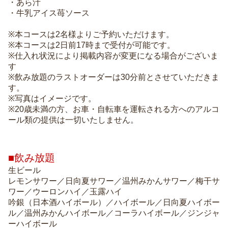
・あら汁
・牛乳アイス苺ソース
※本コースは2名様よりご予約いただけます。
※本コースは2日前17時まで受付が可能です。
※仕入れ状況により掲載内容が変更になる場合がございま
す
※飲み放題のラストオーダーは30分前とさせていただきま
す。
※写真はイメージです。
※20歳未満の方、お車・自転車を運転される方へのアルコ
ール類の提供は一切いたしません。
■飲み放題
生ビール
レモンサワー／日向夏サワー／温州みかんサワー／梅干サ
ワー／ウーロンハイ／玉露ハイ
吟銀（日本酒ハイボール）／ハイボール／日向夏ハイボー
ル／温州みかんハイボール／コーラハイボール／ジンジャ
ーハイボール