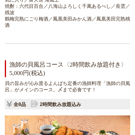
焼酎：六代目百合／八海山よろしく千萬あるべし／長雲／
残波
鶴梅完熟にごり梅酒／鳳凰美田みかん酒／鳳凰美田完熟桃
酒
漁師の貝風呂コース〈2時間飲み放題付き〉
5,000円(税込)
貝の旨みが沁み渡るよんぱち定番の漁師料理「漁師の貝風
呂」がメインのコース。〆まで必食です！
全8品
2時間飲み放題込み