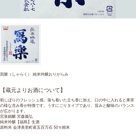
寫樂（しゃらく） 純米吟醸おりがらみ
【蔵元よりお酒について】
初しぼりのフレッシュ感。落ち着いた立ち香に加え、口の中に入れると果実
の様な含み香が特徴です。うすにごりタイプであり、旨みと酸味のバランス
が広がります。
宮泉銘醸 宮森義弘
純米吟醸【福島】生酒
原料米 会津美里町産五百万石 50％精米