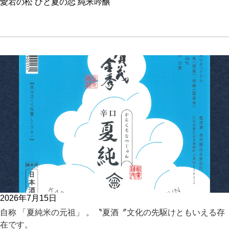
愛宕の松 ひと夏の恋 純米吟醸
2026年7月15日
自称 「夏純米の元祖」 。〝夏酒〞文化の先駆けともいえる存
在です。