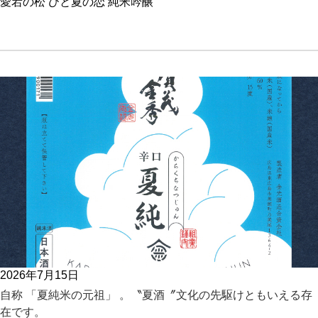
愛宕の松 ひと夏の恋 純米吟醸
2026年7月15日
自称 「夏純米の元祖」 。〝夏酒〞文化の先駆けともいえる存
在です。